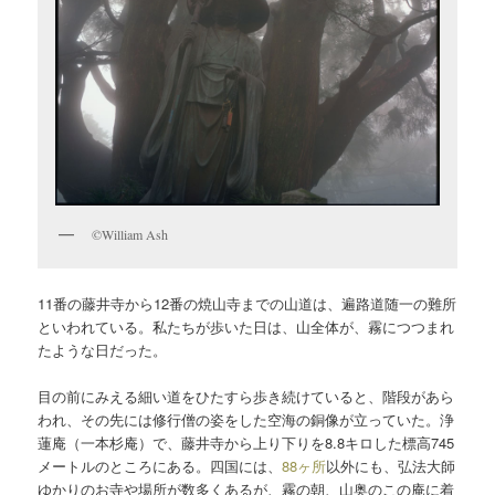
©William Ash
11番の藤井寺から12番の焼山寺までの山道は、遍路道随一の難所
といわれている。私たちが歩いた日は、山全体が、霧につつまれ
たような日だった。
目の前にみえる細い道をひたすら歩き続けていると、階段があら
われ、その先には修行僧の姿をした空海の銅像が立っていた。浄
蓮庵（一本杉庵）で、藤井寺から上り下りを8.8キロした標高745
メートルのところにある。四国には、
88ヶ所
以外にも、弘法大師
ゆかりのお寺や場所が数多くあるが、霧の朝、山奥のこの庵に着