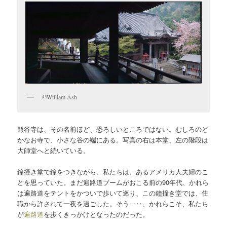
©William Ash
熊谷寺は、その名前ほど、恐ろしいところではない。むしろのど
かなお寺で、小さな谷の端にある。写真の右は本堂、左の階段は
大師堂へと続いている。
鐘撞き堂で鐘をつきながら、私たちは、あるアメリカ人夫婦のこ
とを思っていた。まだ遍路道ブームがおこる前の90年代、かれら
は遍路道をテントをかついで歩いて巡り、この鐘撞き堂では、住
職から許されて一夜を過ごした。そう‥‥、かれらこそ、私たち
が
遍路道
を歩くきっかけとなったのだった。