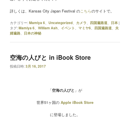
詳しくは、Kansas City Japan Festival の
こちら
のサイトで。
カテゴリー:
Mamiya 6
、
Uncategorized
、
カメラ
、
四国遍路道
、
日本
|
タグ:
Mamiya 6
、
William Ash
、
イベント
、
マミヤ6
、
四国遍路道
、
夫
婦遍路
、
日本の神秘
空海の人びと in iBook Store
投稿日時:
3月 16, 2017
「
空海の人びと
」が
世界51ヶ国の
Apple iBook Store
に登場しました。