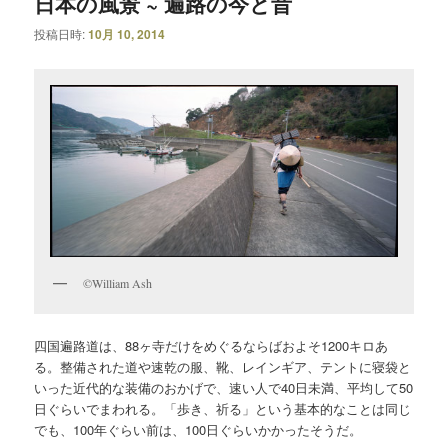
日本の風景 ~ 遍路の今と昔
投稿日時:
10月 10, 2014
©William Ash
四国遍路道は、88ヶ寺だけをめぐるならばおよそ1200キロあ
る。整備された道や速乾の服、靴、レインギア、テントに寝袋と
いった近代的な装備のおかげで、速い人で40日未満、平均して50
日ぐらいでまわれる。「歩き、祈る」という基本的なことは同じ
でも、100年ぐらい前は、100日ぐらいかかったそうだ。