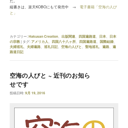
た。
縦書きは、楽天KOBOにもて発売中 →
電子書籍「空海の人び
と」
カテゴリー:
Hakusan Creation
、
出版関連
、
四国遍路道
、
日本
、
日本
の宗教
|
タグ:
アメリカ人
、
四国八十八ヶ所
、
四国遍路道
、
国際結婚
、
夫婦巡礼
、
夫婦遍路
、
巡礼日記
、
空海の人びと
、
聖地巡礼
、
遍路
、
遍
路道日記
空海の人びと ~ 近刊のお知ら
せです
投稿日時:
9月 19, 2016