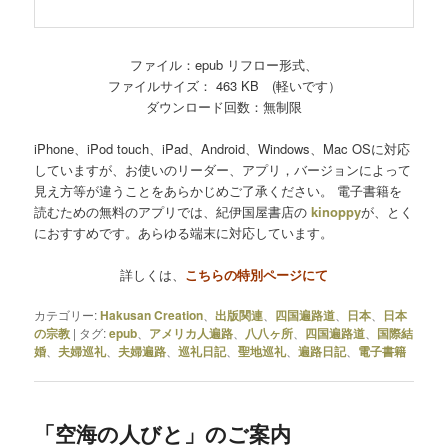
ファイル：epub リフロー形式、
ファイルサイズ： 463 KB (軽いです）
ダウンロード回数：無制限
iPhone、iPod touch、iPad、Android、Windows、Mac OSに対応
していますが、お使いのリーダー、アプリ，バージョンによって
見え方等が違うことをあらかじめご了承ください。 電子書籍を
読むための無料のアプリでは、紀伊国屋書店の
kinoppy
が、とく
におすすめです。あらゆる端末に対応しています。
詳しくは、
こちらの特別ページ
にて
カテゴリー:
Hakusan Creation
、
出版関連
、
四国遍路道
、
日本
、
日本
の宗教
|
タグ:
epub
、
アメリカ人遍路
、
八八ヶ所
、
四国遍路道
、
国際結
婚
、
夫婦巡礼
、
夫婦遍路
、
巡礼日記
、
聖地巡礼
、
遍路日記
、
電子書籍
「空海の人びと」のご案内