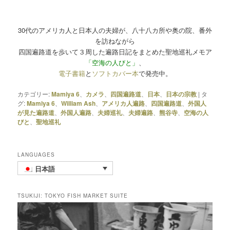
30代のアメリカ人と日本人の夫婦が、八十八カ所や奥の院、番外
を訪ねながら
四国遍路道を歩いて３周した遍路日記をまとめた聖地巡礼メモア
「空海の人びと」
、
電子書籍
と
ソフトカバー本
で発売中。
カテゴリー:
Mamiya 6
、
カメラ
、
四国遍路道
、
日本
、
日本の宗教
|
タ
グ:
Mamiya 6
、
William Ash
、
アメリカ人遍路
、
四国遍路道
、
外国人
が見た遍路道
、
外国人遍路
、
夫婦巡礼
、
夫婦遍路
、
熊谷寺
、
空海の人
びと
、
聖地巡礼
LANGUAGES
日本語
TSUKIJI: TOKYO FISH MARKET SUITE