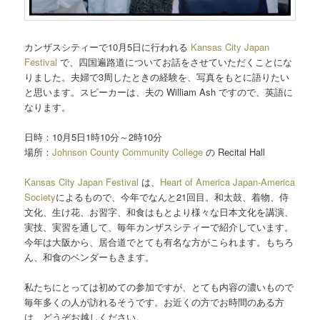
カンザスシティーで10月5日に行われる
Kansas City Japan
Festival
で、四国遍路道についてお話をさせていただくことにな
りました。夫婦で3周したときの経験を、写真をもとに語りたい
と思います。スピーカーは、夫の William Ash ですので、英語に
なります。
日時：10月5日1時10分～2時10分
場所：
Johnson County Community College
の Recital Hall
Kansas City Japan Festival
は、
Heart of America Japan-America
Society
によるもので、今年でなんと21回目。和太鼓、着物、侍
文化、生け花、お習字、和食はもとより様々な日本文化を講演、
実技、実習を通して、毎年カンザスシティーで紹介しています。
今年は大阪から、居合道でとても有名な方がこられます。もちろ
ん、和食のベンダーもきます。
私たちにとっては初めての参加ですが、とても内容の濃いもので
毎年多くの人が訪れるそうです。お近くの方でお時間のある方
は、どうぞお越しください。