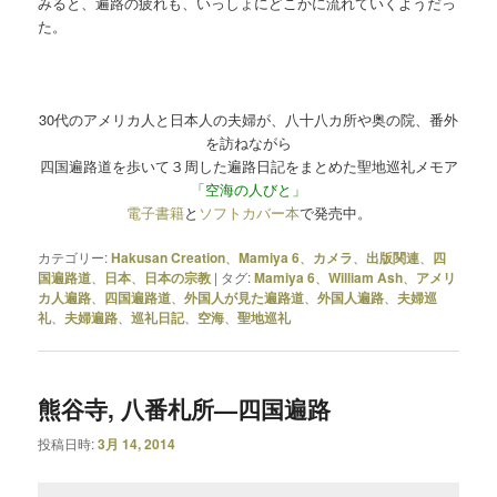
みると、遍路の疲れも、いっしょにどこかに流れていくようだっ
た。
30代のアメリカ人と日本人の夫婦が、八十八カ所や奥の院、番外
を訪ねながら
四国遍路道を歩いて３周した遍路日記をまとめた聖地巡礼メモア
「空海の人びと」
電子書籍
と
ソフトカバー本
で発売中。
カテゴリー:
Hakusan Creation
、
Mamiya 6
、
カメラ
、
出版関連
、
四
国遍路道
、
日本
、
日本の宗教
|
タグ:
Mamiya 6
、
William Ash
、
アメリ
カ人遍路
、
四国遍路道
、
外国人が見た遍路道
、
外国人遍路
、
夫婦巡
礼
、
夫婦遍路
、
巡礼日記
、
空海
、
聖地巡礼
熊谷寺, 八番札所—四国遍路
投稿日時:
3月 14, 2014