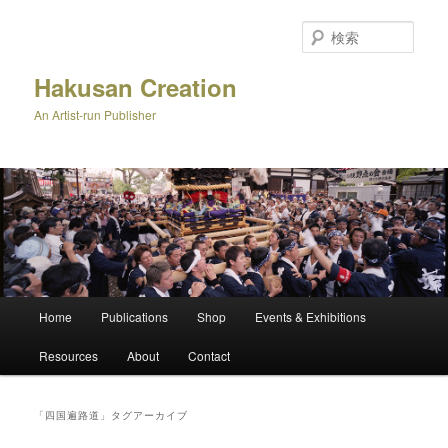
メ
サ
イ
ブ
検
ン
コ
索
コ
ン
Hakusan Creation
ン
テ
An Artist-run Publisher
テ
ン
ン
ツ
ツ
へ
へ
移
移
動
動
メ
Home
Publications
Shop
Events & Exhibitions
イ
ン
Resources
About
Contact
メ
ニ
ュ
「
四国遍路道
」タグアーカイブ
ー