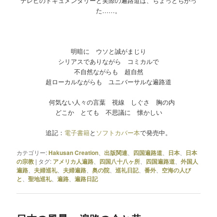
テレビのドキュメンタリーと実際の遍路道は、ちょっとちがっ
た……。
明暗に ウソと誠がまじり
シリアスでありながら コミカルで
不自然ながらも 超自然
超ローカルながらも ユニバーサルな遍路道
何気ない人々の言葉 視線 しぐさ 胸の内
どこか とても 不思議に 懐かしい
追記：
電子書籍
と
ソフトカバー本
で発売中。
カテゴリー:
Hakusan Creation
、
出版関連
、
四国遍路道
、
日本
、
日本
の宗教
|
タグ:
アメリカ人遍路
、
四国八十八ヶ所
、
四国遍路道
、
外国人
遍路
、
夫婦巡礼
、
夫婦遍路
、
奥の院
、
巡礼日記
、
番外
、
空海の人び
と
、
聖地巡礼
、
遍路
、
遍路日記