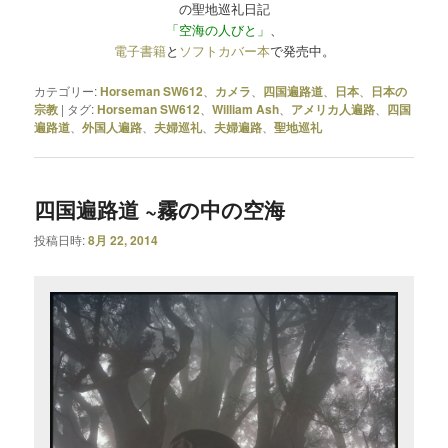
の聖地巡礼日記
「空海の人びと」
、
電子書籍
と
ソフトカバー本
で発売中。
カテゴリー:
Horseman SW612
、
カメラ
、
四国遍路道
、
日本
、
日本の
宗教
|
タグ:
Horseman SW612
、
William Ash
、
アメリカ人遍路
、
四国
遍路道
、
外国人遍路
、
夫婦巡礼
、
夫婦遍路
、
聖地巡礼
四国遍路道 ~霧の中の空海
投稿日時:
8月 22, 2014