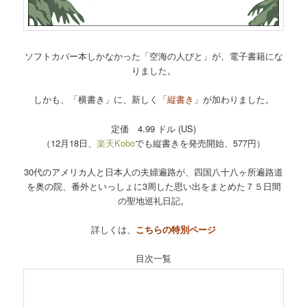
ソフトカバー本しかなかった「空海の人びと」が、電子書籍にな
りました。
しかも、「横書き」に、新しく「
縦書き
」が加わりました。
定価 4.99 ドル (US)
（12月18日、
楽天Kobo
でも縦書きを発売開始、577円）
30代のアメリカ人と日本人の夫婦遍路が、四国八十八ヶ所遍路道
を奥の院、番外といっしょに3周した思い出をまとめた７５日間
の聖地巡礼日記。
詳しくは、
こちらの特別ページ
目次一覧