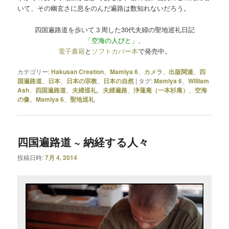
いて、その幽玄さに息をのんだ遍路は数知れないだろう。
四国遍路道を歩いて３周した30代夫婦の聖地巡礼日記
「空海の人びと」
、
電子書籍
と
ソフトカバー本
で発売中。
カテゴリー:
Hakusan Creation
、
Mamiya 6
、
カメラ
、
出版関連
、
四
国遍路道
、
日本
、
日本の宗教
、
日本の自然
|
タグ:
Mamiya 6
、
William
Ash
、
四国遍路道
、
夫婦巡礼
、
夫婦遍路
、
浄蓮庵（一本杉庵）
、
空海
の像、Mamiya 6
、
聖地巡礼
四国遍路道 ~ 納経する人々
投稿日時:
7月 4, 2014