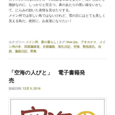
微妙なのに、しっかりと目立つ。鼻のあたりの黒い線をいかし
て、にらみの効いた表情を見せたりする。
メイン州では珍しい鳥ではないけれど、雪の日にはとても美しく
見える鳥だ。絶対に、お友達になりたい！
カテゴリー:
メイン州
、
家の暮らし
|
タグ:
blue jay
、
アオカケス
、
メイ
ン州の冬
、
四国遍路道
、
夫婦遍路
、
巡礼日記
、
空海
、
聖地巡礼
、
自
然
、
遍路日記
、
野鳥
「空海の人びと」 電子書籍発
売
投稿日時:
12月 5, 2016