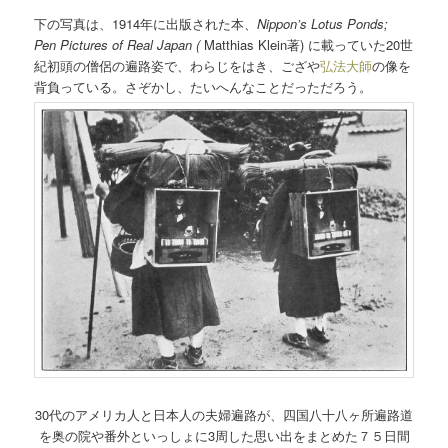
下の写真は、1914年に出版された本、
Nippon’s Lotus Ponds;
Pen Pictures of Real Japan (
Matthias Klein著) に載っていた20世
紀初頭の僧侶の遍路姿で、わらじをはき、ござや
弘法大師
の像を
背負っている。さぞかし、たいへんなことだっただろう。
30代のアメリカ人と日本人の夫婦遍路が、四国八十八ヶ所遍路道
を奥の院や番外といっしょに3周した思い出をまとめた７５日間