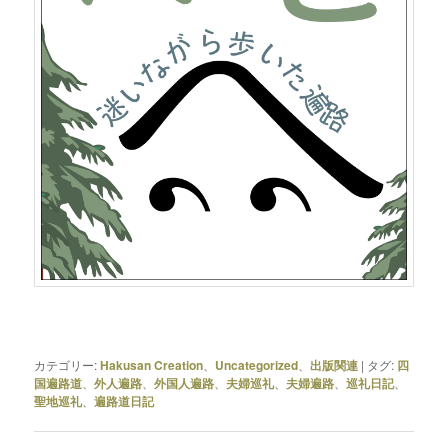
カテゴリー:
Hakusan Creation
、
Uncategorized
、
出版関連
|
タグ:
四
国遍路道
、
外人遍路
、
外国人遍路
、
夫婦巡礼
、
夫婦遍路
、
巡礼日記
、
聖地巡礼
、
遍路道日記