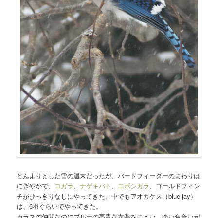
どんよりとした雪の週末だったが、バードフィーダーのまわりは
にぎやかで、
コガラ
、
ナゲキバト
、
エボシガラ
、ゴールドフィン
チがひっきりなしにやってきた。中でもアオカケス（blue jay）
は、6羽ぐらいでやってきた。
カラスの仲間なのにブルーの高貴な衣装をまとい、淡い色合いが