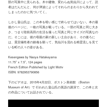
部の写真中に見られる。木や建物、変わらぬ気仙川によって、読
者はだんだんと、何が津波によってそれらのまわりから失われて
しまったのかに気づいてく。
しかし畠山氏は、この本を暗い感じで終らせてはいない。本の最
後のページに、一枚の写真が載っている。一部の写真と同じ大き
さ、つまり陸前高田の生活を撮った写真と同じサイズの写真なの
だ。そこには、彼の母親の家の新しい土台があり、その後ろに
は、震災犠牲者の鎮魂を願って、気仙川を流れる精霊流しを見て
いる町の人々の姿がある。
Kesengawa by Naoya Hatakeyama
11.75″ x 7.5″, 124 pages
French Edition Published by Light Motiv
ISBN: 9782953790856
下のビデオは、2015年4月22日、ボストン美術館 （Boston
Museum of Art）で 行われた畠山氏の英語の講演で、この本と次
の作品についてお話されている。