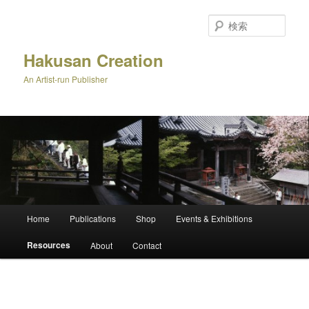
メ
イ
検
ン
索
コ
Hakusan Creation
ン
An Artist-run Publisher
テ
ン
ツ
へ
移
動
メ
Home
Publications
Shop
Events & Exhibitions
イ
ン
Resources
About
Contact
メ
ニ
ュ
ー