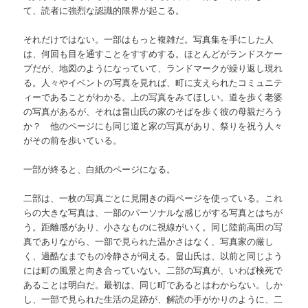
て、読者に強烈な認識的限界が起こる。
それだけではない。一部はもっと複雑だ。写真集を手にした人
は、何回も目を通すことをすすめする。ほとんどがランドスケー
プだが、地図のようになっていて、ランドマークが繰り返し現れ
る。人々やイベントの写真を見れば、町に支えられたコミュニテ
ィーであることがわかる。上の写真をみてほしい。道を歩く老婆
の写真があるが、それは畠山氏の家のそばを歩く彼の母親だろう
か？ 他のページにも同じ道と家の写真があり、祭りを祝う人々
がその前を歩いている。
一部が終ると、白紙のページになる。
二部は、一枚の写真ごとに見開きの両ページを使っている。これ
らの大きな写真は、一部のパーソナルな感じがする写真とはちが
う。距離感があり、小さなものに視線がいく。同じ陸前高田の写
真でありながら、一部で見られた温かさはなく、写真家の厳し
く、過酷なまでもの冷静さが伺える。畠山氏は、以前と同じよう
には町の風景と向き合っていない。二部の写真が、いわば検死で
あることは明白だ。最初は、同じ町であるとはわからない。しか
し、一部で見られた生活の足跡が、解読の手がかりのように、二