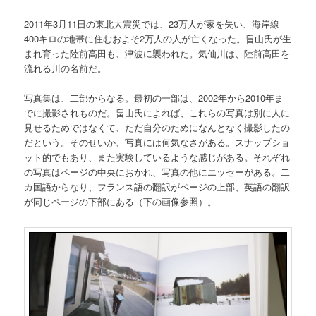
2011年3月11日の東北大震災では、23万人が家を失い、海岸線
400キロの地帯に住むおよそ2万人の人が亡くなった。畠山氏が生
まれ育った陸前高田も、津波に襲われた。気仙川は、陸前高田を
流れる川の名前だ。
写真集は、二部からなる。最初の一部は、2002年から2010年ま
でに撮影されものだ。畠山氏によれば、これらの写真は別に人に
見せるためではなくて、ただ自分のためになんとなく撮影したの
だという。そのせいか、写真には何気なさがある。スナップショ
ット的でもあり、また実験しているような感じがある。それぞれ
の写真はページの中央におかれ、写真の他にエッセーがある。二
カ国語からなり、フランス語の翻訳がページの上部、英語の翻訳
が同じページの下部にある（下の画像参照）。