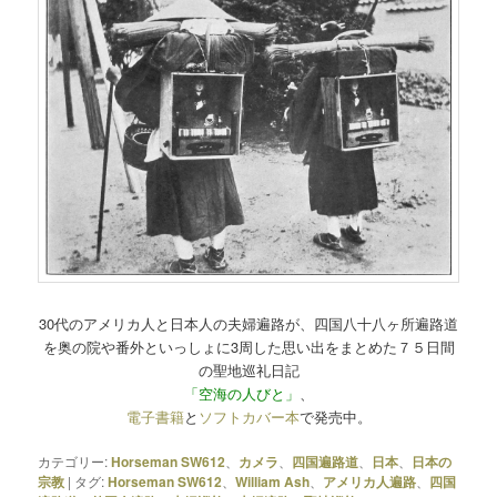
30代のアメリカ人と日本人の夫婦遍路が、四国八十八ヶ所遍路道
を奥の院や番外といっしょに3周した思い出をまとめた７５日間
の聖地巡礼日記
「空海の人びと」
、
電子書籍
と
ソフトカバー本
で発売中。
カテゴリー:
Horseman SW612
、
カメラ
、
四国遍路道
、
日本
、
日本の
宗教
|
タグ:
Horseman SW612
、
William Ash
、
アメリカ人遍路
、
四国