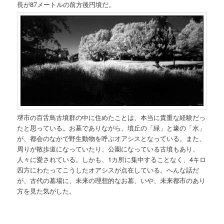
長が87メートルの前方後円墳だ。
堺市の百舌鳥古墳群の中に住めたことは、本当に貴重な経験だっ
たと思っている。お墓でありながら、墳丘の「緑」と壕の「水」
が、都会のなかで野生動物を呼ぶオアシスとなっている。また、
周りが散歩道になっていたり、公園になっている古墳もあり、
人々に愛されている。しかも、1カ所に集中することなく、4キロ
四方にわたってこうしたオアシスが点在している。へんな話だ
が、古代の墓場に、未来の理想的なお墓、いや、未来都市のあり
方を見た気がした。