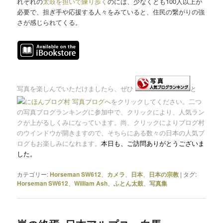
れぞれの
太鼓を担いで練り歩く
のには、少なくとも100人以上が
必要で、担ぎ手や応援する人々をみていると、住民の繋がりの強
さが感じられてくる。
写真を楽しんでいただけましたら、ぜひ
と
をクリックしてください。二つ
の写真ブログランキングに参加中で、クリックにより、人気ラン
クが上がるしくみになっています。尚、クリックによりブログ村
のウインドウが開きますので、そちらにある数々の日本の人気ブ
ログもお楽しみになれます。
本日も、
ご訪問ありがとうございま
した。
カテゴリー:
Horseman SW612
、
カメラ
、
日本
、
日本の宗教
|
タグ:
Horseman SW612
、
William Ash
、
ふとん太鼓
、
写真集