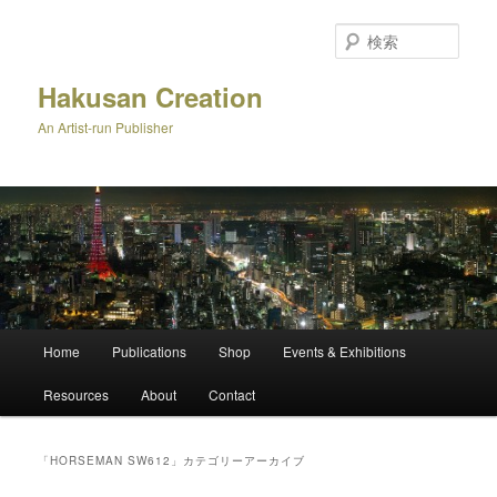
メ
サ
イ
ブ
検
ン
コ
索
コ
ン
Hakusan Creation
ン
テ
An Artist-run Publisher
テ
ン
ン
ツ
ツ
へ
へ
移
移
動
動
メ
Home
Publications
Shop
Events & Exhibitions
イ
ン
Resources
About
Contact
メ
ニ
ュ
「
HORSEMAN SW612
」カテゴリーアーカイブ
ー