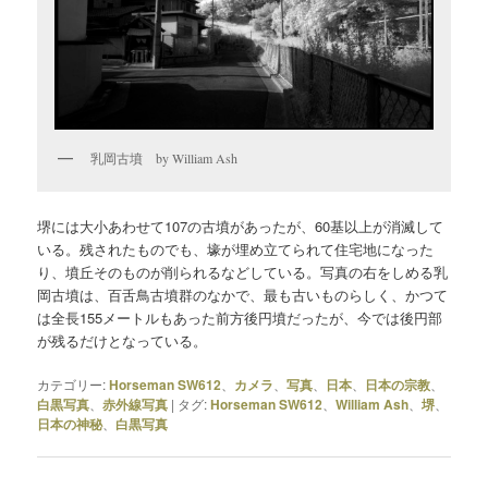
乳岡古墳 by William Ash
堺には大小あわせて107の古墳があったが、60基以上が消滅して
いる。残されたものでも、壕が埋め立てられて住宅地になった
り、墳丘そのものが削られるなどしている。写真の右をしめる乳
岡古墳は、百舌鳥古墳群のなかで、最も古いものらしく、かつて
は全長155メートルもあった前方後円墳だったが、今では後円部
が残るだけとなっている。
カテゴリー:
Horseman SW612
、
カメラ
、
写真
、
日本
、
日本の宗教
、
白黒写真
、
赤外線写真
|
タグ:
Horseman SW612
、
William Ash
、
堺
、
日本の神秘
、
白黒写真