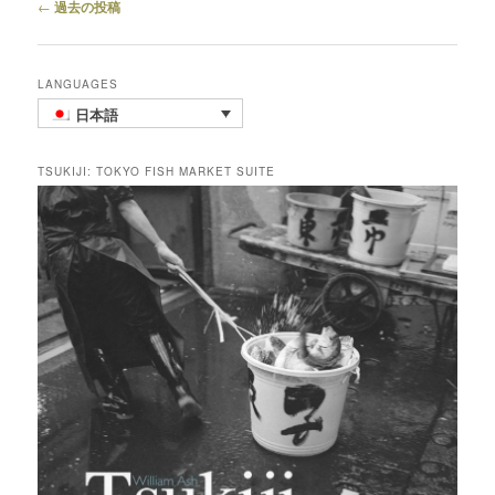
投
←
過去の投稿
稿
ナ
ビ
LANGUAGES
ゲ
日本語
ー
シ
ョ
TSUKIJI: TOKYO FISH MARKET SUITE
ン