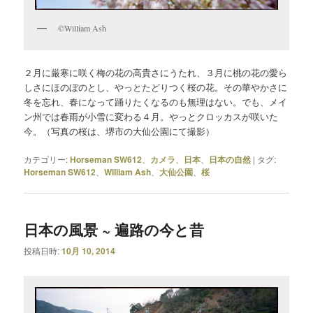
©William Ash
２月に厳寒に咲く梅の花の高貴さにうたれ、３月に桃の花の愛ら
しさにほのぼのとし、やっとたどりつく桜の花。その華やかさに
冬を忘れ、春になって踊りたくなるのも無理はない。でも、メイ
ン州では春雨が小雪に変わる４月。やっとクロッカスが咲いた
今。（写真の桜は、堺市の大仙公園にて撮影）
カテゴリー:
Horseman SW612
、
カメラ
、
日本
、
日本の自然
|
タグ:
Horseman SW612
、
William Ash
、
大仙公園
、
桜
日本の風景 ~ 遍路の今と昔
投稿日時:
10月 10, 2014