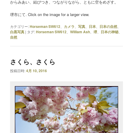
からみあい、結びつき、つながりながら、ともに空をめざす。
堺市にて. Click on the image for a larger view.
カテゴリー:
Horseman SW612
、
カメラ
、
写真
、
日本
、
日本の自然
、
白黒写真
|
タグ:
Horseman SW612
、
William Ash
、
堺
、
日本の神秘
、
自然
さくら、さくら
投稿日時:
4月 10, 2016