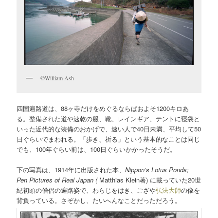
©William Ash
四国遍路道は、88ヶ寺だけをめぐるならばおよそ1200キロあ
る。整備された道や速乾の服、靴、レインギア、テントに寝袋と
いった近代的な装備のおかげで、速い人で40日未満、平均して50
日ぐらいでまわれる。「歩き、祈る」という基本的なことは同じ
でも、100年ぐらい前は、100日ぐらいかかったそうだ。
下の写真は、1914年に出版された本、
Nippon’s Lotus Ponds;
Pen Pictures of Real Japan (
Matthias Klein著) に載っていた20世
紀初頭の僧侶の遍路姿で、わらじをはき、ござや
弘法大師
の像を
背負っている。さぞかし、たいへんなことだっただろう。