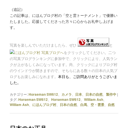
（追記）
この記事は、にほんブログ村の「空と雲トーナメント」で優勝い
たしました。応援してくださった方々に心からお礼申し上げま
す。
写真を楽しんでいただけましたら、ぜひ
と
をクリックしてください。二つ
の写真ブログランキングに参加中で、クリックにより、人気ラン
クが上がるしくみになっています。尚、クリックによりブログ村
のウインドウが開きますので、そちらにある数々の日本の人気ブ
ログもお楽しみになれます。
本日も、
ご訪問ありがとうございま
した。
カテゴリー:
Horseman SW612
、
カメラ
、
日本
、
日本の自然
、
製作中
|
タグ:
Horseman SW612
、
Horseman SW612
、
William Ash
、
William Ash
、
にほんブログ村
、
日本の自然
、
白馬
、
空・雲景
、
自然
日本のお正月