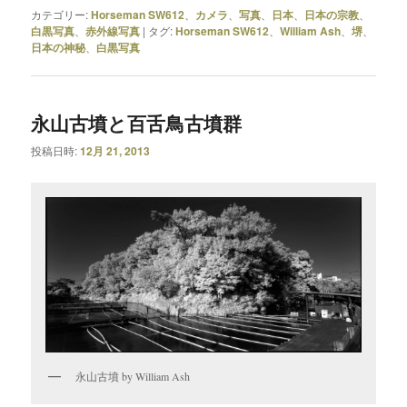
カテゴリー:
Horseman SW612
、
カメラ
、
写真
、
日本
、
日本の宗教
、
白黒写真
、
赤外線写真
|
タグ:
Horseman SW612
、
William Ash
、
堺
、
日本の神秘
、
白黒写真
永山古墳と百舌鳥古墳群
投稿日時:
12月 21, 2013
永山古墳 by William Ash