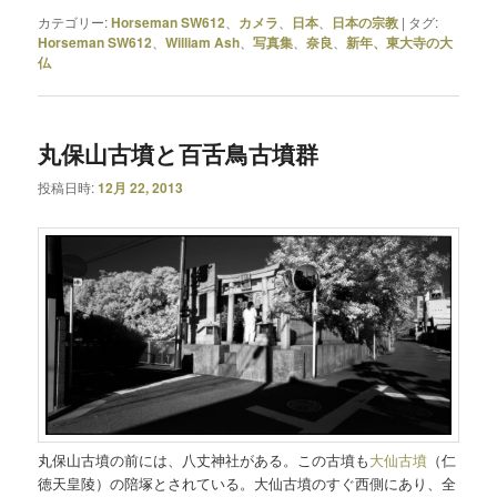
カテゴリー:
Horseman SW612
、
カメラ
、
日本
、
日本の宗教
|
タグ:
Horseman SW612
、
William Ash
、
写真集
、
奈良
、
新年、東大寺の大
仏
丸保山古墳と百舌鳥古墳群
投稿日時:
12月 22, 2013
丸保山古墳の前には、八丈神社がある。この古墳も
大仙古墳
（仁
徳天皇陵）の陪塚とされている。大仙古墳のすぐ西側にあり、全