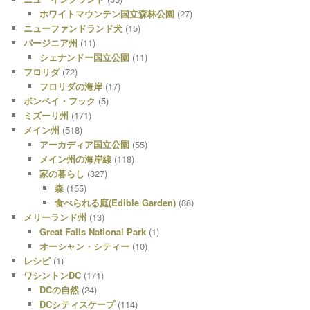
ホワイトマウンテン国立森林公園
(27)
ニューファンドランド犬
(15)
バージニア州
(11)
シェナンドー国立公園
(11)
フロリダ
(72)
フロリダの海岸
(17)
ボンベイ・フック
(5)
ミズーリ州
(171)
メイン州
(518)
アーカディア国立公園
(55)
メイン州の海岸線
(118)
家の暮らし
(327)
森
(155)
食べられる庭(Edible Garden)
(88)
メリーランド州
(13)
Great Falls National Park
(1)
オーシャン・シティー
(10)
レシピ
(1)
ワシントンDC
(171)
DCの自然
(24)
DCシティスケープ
(114)