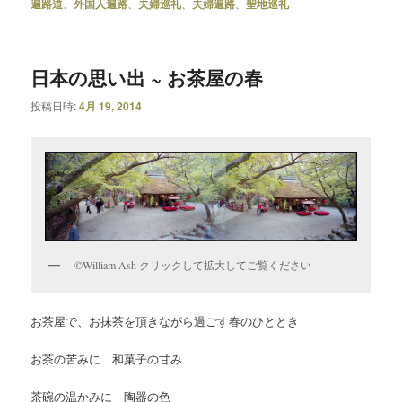
遍路道
、
外国人遍路
、
夫婦巡礼
、
夫婦遍路
、
聖地巡礼
日本の思い出 ~ お茶屋の春
投稿日時:
4月 19, 2014
©William Ash クリックして拡大してご覧ください
お茶屋で、お抹茶を頂きながら過ごす春のひととき
お茶の苦みに 和菓子の甘み
茶碗の温かみに 陶器の色