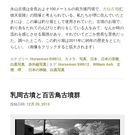
永山古墳は全長およそ100メートルの前方後円墳で、
大仙古墳
(仁
徳天皇陵）の陪塚と考えられている。私たちが堺に住んでいたと
きには、この壕は釣り堀として使用されていた。古墳のお堀で、
釣り糸をたれてのんびりと釣りをしている人をみて、なんか時の
流れを感じさせる風情があり、それでいてどこか悠長な景色だっ
た。調べたところ、この釣り堀は2011年に95年の歴史をとじた
らしい。（画像をクリックすると拡大されます）
カテゴリー:
Horseman SW612
、
カメラ
、
写真
、
日本
、
日本の宗教
、
白黒写真
、
赤外線写真
|
タグ:
Horseman SW612
、
William Ash
、
古
墳
、
堺、
、
日本の神秘
、
白黒写真
乳岡古墳と百舌鳥古墳群
投稿日時:
12月 20, 2013