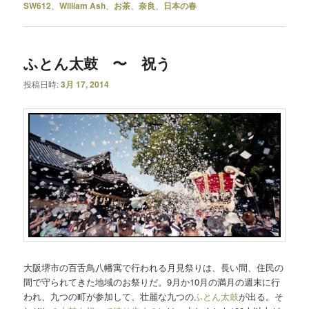
SW612
、
William Ash
、
お茶
、
奈良
、
日本の春
ふとん太鼓 〜 祝う
投稿日時:
3月 17, 2014
大阪堺市の百舌鳥八幡寓で行われる月見祭りは、長い間、住民の
間で守られてきた地域のお祭りだ。9月か10月の満月の週末に行
われ、九つの町が参加して、壮麗な九つの
ふとん太鼓
が出る。そ