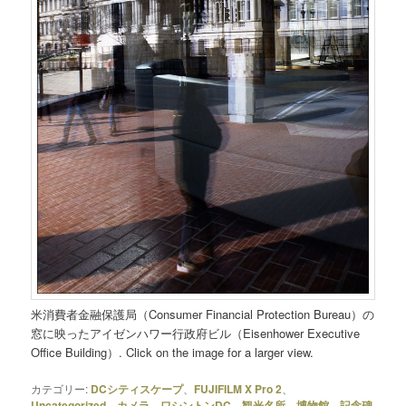
米消費者金融保護局（Consumer Financial Protection Bureau）の
窓に映ったアイゼンハワー行政府ビル（Eisenhower Executive
Office Building）. Click on the image for a larger view.
カテゴリー:
DCシティスケープ
、
FUJIFILM X Pro 2
、
Uncategorized
、
カメラ
、
ワシントンDC
、
観光名所、博物館、記念碑