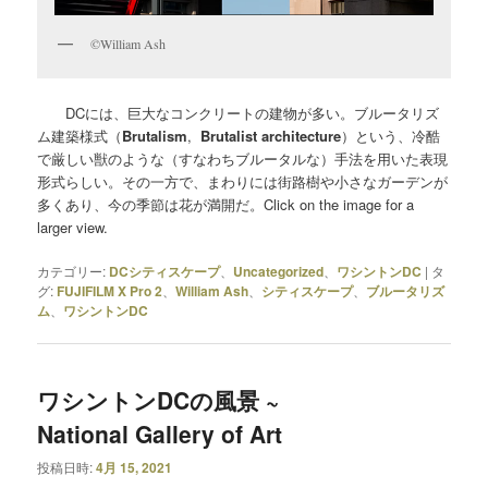
©William Ash
DCには、巨大なコンクリートの建物が多い。ブルータリズ
ム建築様式（
Brutalism
,
Brutalist architecture
）という、冷酷
で厳しい獣のような（すなわちブルータルな）手法を用いた表現
形式らしい。その一方で、まわりには街路樹や小さなガーデンが
多くあり、今の季節は花が満開だ。Click on the image for a
larger view.
カテゴリー:
DCシティスケープ
、
Uncategorized
、
ワシントンDC
|
タ
グ:
FUJIFILM X Pro 2
、
William Ash
、
シティスケープ
、
ブルータリズ
ム
、
ワシントンDC
ワシントンDCの風景 ~
National Gallery of Art
投稿日時:
4月 15, 2021