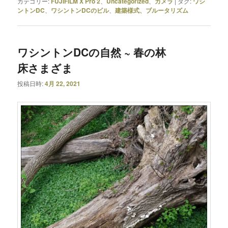
カテゴリー:
FUJIFILM X Pro 2
、
Uncategorized
、
カメラ
|
タグ:
ワシ
ントンDC
、
ワシントンDCのビル
、
建築様式、ブルータリズム
ワシントンDCの自然 ~ 春の林
床さまざま
投稿日時:
4月 22, 2021