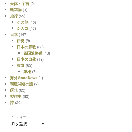
天体・宇宙
(2)
建築物
(9)
旅行
(92)
その他
(16)
シカゴ
(13)
日本
(147)
伊勢
(8)
日本の宗教
(38)
四国遍路道
(13)
日本の自然
(18)
東京
(80)
築地
(7)
海外GoodNews
(1)
環境関連の話
(2)
瞑想
(83)
製作中
(63)
詩
(30)
アーカイブ
ア
ー