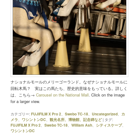
ナショナルモールのメリーゴーランド。なぜナショナルモールに
回転木馬？ 実はこの馬たち、歴史的意味をもっている。詳しく
は、こちら→
Carousel on the National Mall
. Click on the image
for a larger view.
カテゴリー:
FUJIFILM X Pro 2
、
Swebo TC-18
、
Uncategorized
、
カ
メラ
、
ワシントンDC
、
観光名所、博物館、記念碑など
|
タグ:
FUJIFILM X Pro 2
、
Swebo TC-18
、
William Ash
、
シティスケープ
、
ワシントンDC