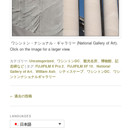
ワシントン・ナショナル・ギャラリー (National Gallery of Art).
Click on the image for a larger view.
カテゴリー:
Uncategorized
、
ワシントンDC
、
観光名所、博物館、記
念碑など
|
タグ:
FUJIFILM X Pro 2
、
FUJIFILM XF 10
、
National
Gallery of Art
、
William Ash
、
シティスケープ
、
ワシントンDC
、
ワシ
ントンナショナルギャラリー
投
←
過去の投稿
稿
ナ
ビ
LANGUAGES
ゲ
日本語
ー