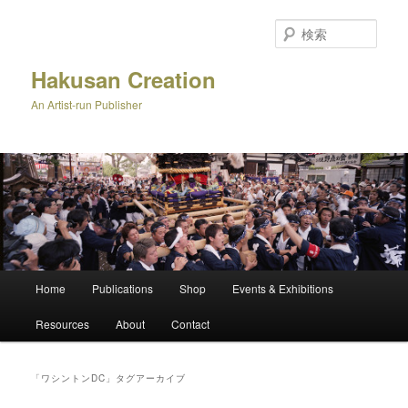
メ
サ
イ
ブ
検
ン
コ
索
コ
ン
Hakusan Creation
ン
テ
An Artist-run Publisher
テ
ン
ン
ツ
ツ
へ
へ
移
移
動
動
メ
Home
Publications
Shop
Events & Exhibitions
イ
ン
Resources
About
Contact
メ
ニ
ュ
「
ワシントンDC
」タグアーカイブ
ー