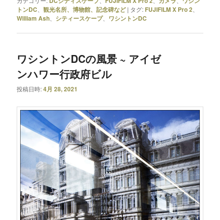
カテゴリー:
DCシティスケープ
、
FUJIFILM X Pro 2
、
カメラ
、
ワシン
トンDC
、
観光名所、博物館、記念碑など
|
タグ:
FUJIFILM X Pro 2
、
William Ash
、
シティースケープ
、
ワシントンDC
ワシントンDCの風景 ~ アイゼ
ンハワー行政府ビル
投稿日時:
4月 28, 2021