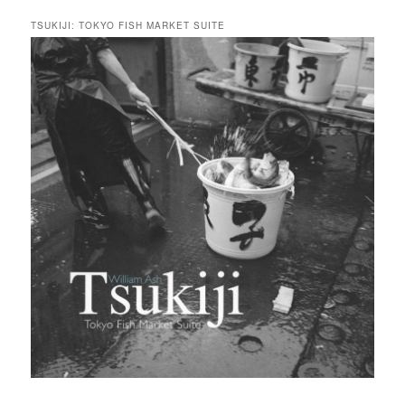
シ
ョ
TSUKIJI: TOKYO FISH MARKET SUITE
ン