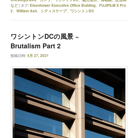
など
|
タグ:
Eisenhower Executive Office Building
、
FUJIFILM X Pro
2
、
William Ash
、
シティスケープ
、
ワシントンDC
ワシントンDCの風景 ~
Brutalism Part 2
投稿日時:
4月 27, 2021