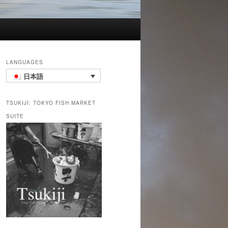
LANGUAGES
日本語
TSUKIJI: TOKYO FISH MARKET
SUITE