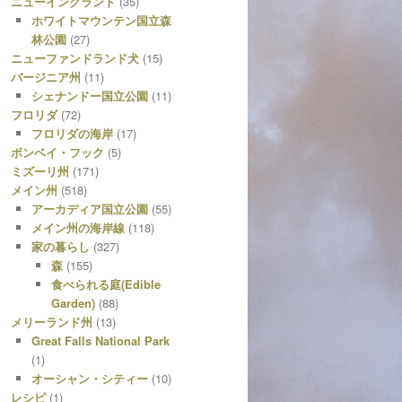
ニューイングランド
(35)
ホワイトマウンテン国立森
林公園
(27)
ニューファンドランド犬
(15)
バージニア州
(11)
シェナンドー国立公園
(11)
フロリダ
(72)
フロリダの海岸
(17)
ボンベイ・フック
(5)
ミズーリ州
(171)
メイン州
(518)
アーカディア国立公園
(55)
メイン州の海岸線
(118)
家の暮らし
(327)
森
(155)
食べられる庭(Edible
Garden)
(88)
メリーランド州
(13)
Great Falls National Park
(1)
オーシャン・シティー
(10)
レシピ
(1)