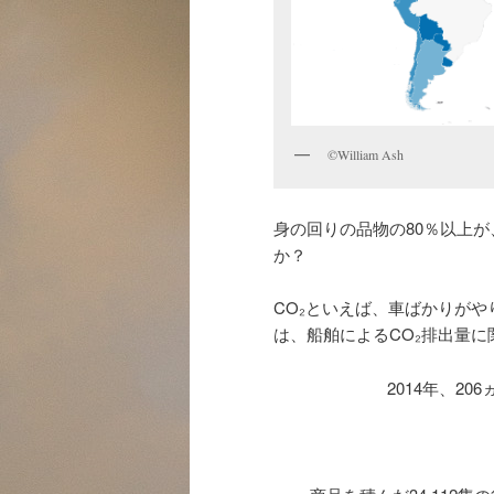
©William Ash
身の回りの品物の80％以上
か？
CO₂といえば、車ばかりが
は、船舶によるCO₂排出量に
2014年、2