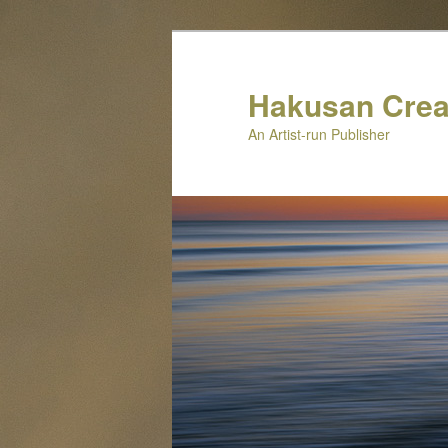
メ
サ
イ
ブ
ン
コ
Hakusan Crea
コ
ン
An Artist-run Publisher
ン
テ
テ
ン
ン
ツ
ツ
へ
へ
移
移
動
動