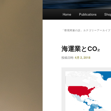
メ
Home
Publications
Sho
イ
ン
メ
「
環境関連の話
」カテゴリーアーカイブ
ニ
ュ
海運業とCO₂
ー
投稿日時:
4月 2, 2018