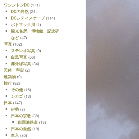
ワシントンDC
(171)
DCの自然
(24)
DCシティスケープ
(114)
ポトマック川
(1)
観光名所、博物館、記念碑
など
(47)
写真
(102)
ステレオ写真
(9)
白黒写真
(66)
赤外線写真
(34)
天体・宇宙
(2)
建築物
(9)
旅行
(92)
その他
(16)
シカゴ
(13)
日本
(147)
伊勢
(8)
日本の宗教
(38)
四国遍路道
(13)
日本の自然
(18)
東京
(80)