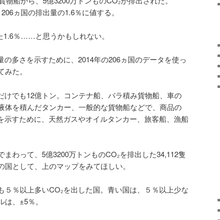
の貨物船から、5億3200万トンものCO₂が排出された。
206ヵ国の排出量の1.6％に値する。
た1.6％……と思うかもしれない。
量の多さを示すために、2014年の206ヵ国のデータを使っ
てみた。
総計だけでも12億トン。コンテナ船、バラ積み貨物船、車の
液体を積んだタンカー、一般的な貨物船などで、商品の
₂を示すために、天然ガスやオイルタンカー、旅客船、漁船
わって、5億3200万トンものCO₂を排出した34,112隻
の国として、上のマップをみてほしい。
も５％以上多いCO₂を出した国。青い国は、５％以上少な
ルは、±5％。