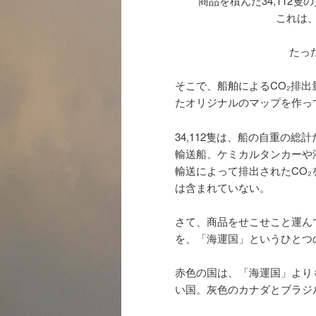
商品を積んだ34,112隻
これは、
たっ
そこで、船舶によるCO₂排出
たオリジナルのマップを作っ
34,112隻は、船の自重の
輸送船、ケミカルタンカーや
輸送によって排出されたCO
は含まれていない。
さて、商品をせこせこと運んでま
を、「海運国」というひとつ
赤色の国は、「海運国」より
い国。灰色のカナダとブラジ