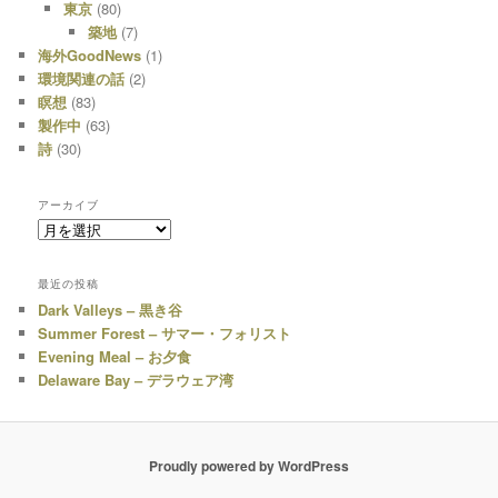
東京
(80)
築地
(7)
海外GoodNews
(1)
環境関連の話
(2)
瞑想
(83)
製作中
(63)
詩
(30)
アーカイブ
ア
ー
カ
最近の投稿
イ
Dark Valleys – 黒き谷
ブ
Summer Forest – サマー・フォリスト
Evening Meal – お夕食
Delaware Bay – デラウェア湾
Proudly powered by WordPress