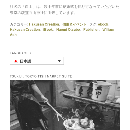
社名の「白山」は、数十年前に結婚式を執り行なっていただいた
東京の荻窪白山神社に由来しています。
カテゴリー:
Hakusan Creation
、
個展＆イベント
|
タグ:
ebook
、
Hakusan Creation
、
iBook
、
Naomi Otsubo
、
Publisher
、
William
Ash
LANGUAGES
日本語
TSUKIJI: TOKYO FISH MARKET SUITE