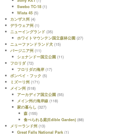
Sony RX1
(1)
Swebo TC-18
(1)
Wista 45
(5)
カンザス州
(4)
デラウェア州
(1)
ニューイングランド
(35)
ホワイトマウンテン国立森林公園
(27)
ニューファンドランド犬
(15)
バージニア州
(11)
シェナンドー国立公園
(11)
フロリダ
(72)
フロリダの海岸
(17)
ボンベイ・フック
(5)
ミズーリ州
(171)
メイン州
(518)
アーカディア国立公園
(55)
メイン州の海岸線
(118)
家の暮らし
(327)
森
(155)
食べられる庭(Edible Garden)
(88)
メリーランド州
(13)
Great Falls National Park
(1)