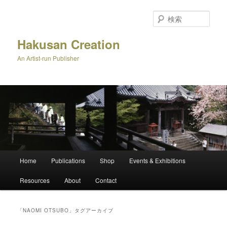
メ
サ
イ
ブ
検
ン
コ
索
コ
ン
Hakusan Creation
ン
テ
An Artist-run Publisher
テ
ン
ン
ツ
ツ
へ
へ
移
移
動
動
メ
Home
Publications
Shop
Events & Exhibitions
イ
ン
Resources
About
Contact
メ
ニ
ュ
「
NAOMI OTSUBO
」タグアーカイブ
ー