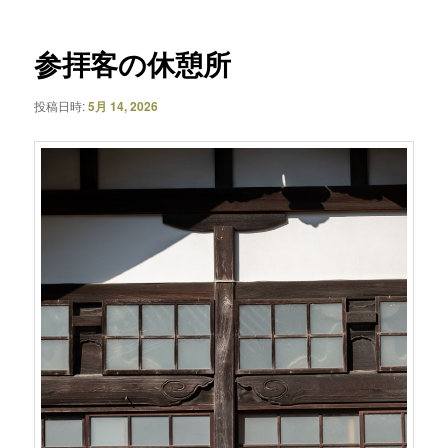
ナ
ビ
ゲ
参拝客の休憩所
ー
シ
投稿日時:
5月 14, 2026
ョ
ン