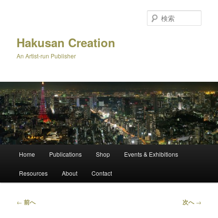
メ
イ
検
ン
索
コ
Hakusan Creation
ン
An Artist-run Publisher
テ
ン
ツ
へ
移
動
メ
Home
Publications
Shop
Events & Exhibitions
イ
ン
Resources
About
Contact
メ
ニ
ュ
投
←
前へ
次へ
→
ー
稿