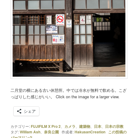
二月堂の横にある古い休憩所。中では冷水が無料で飲める。こざ
っぱりした感じがいい。 Click on the image for a larger view.
シェア
カテゴリー:
FUJIFILM X Pro 2
、
カメラ
、
建築物
、
日本
、
日本の宗教
タグ:
William Ash
、
奈良公園
作成者:
HakusanCreation
この投稿の
パーマリンク