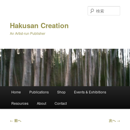
メ
イ
検
ン
索
コ
Hakusan Creation
ン
An Artist-run Publisher
テ
ン
ツ
へ
移
動
メ
Home
Publications
Shop
Events & Exhibitions
イ
ン
Resources
About
Contact
メ
ニ
ュ
投
←
前へ
次へ
→
ー
稿