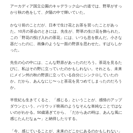
アーカディア国立公園のキャデラック山への道では、野草がすっ
かり秋の色をして、夕陽の中で輝いていた。
かなり前のことだが、日本で生け花とお茶を習ったことがあっ
た。10月の茶会のときには、先生が、野草の生け花を飾られた。
この「野花の投げ入れの茶花」には、いつも息を飲んだ。小さな
器だったのに、画像のような一面の野原を思わせた。すばらしか
った。
先生の心の中には、こんな野原があったのだろう。茶花を見るた
びに、私はその野に立っていたのかもしれない。それとも、未来
にメイン州の秋の野原に立っている自分にシンクロしていたの
か。だから、あんなにじ〜っと茶花を見つめてしまったのだろう
か。
半世紀も生きてくると、「感じる」ということが、感情のアップ
ダウンという、ハリウッド映画のようなそんな単純なことではな
いのがわかる。50歳過ぎてから、「だからあの時は、あんな風に
感じたんだなぁ〜」と納得したりする。
「今、感じていることが、未来のどこかにあるのかもしれない」