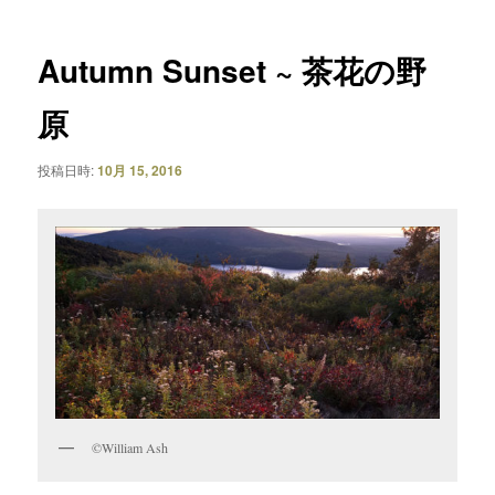
ナ
ビ
ゲ
Autumn Sunset ~ 茶花の野
ー
シ
原
ョ
ン
投稿日時:
10月 15, 2016
©William Ash