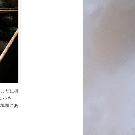
いまだに持
に小さ
の埠頭にあ