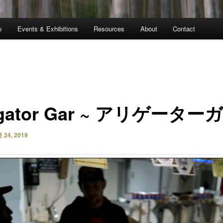
p
Events & Exhibitions
Resources
About
Contact
ligator Gar ~ アリゲーター
 24, 2019