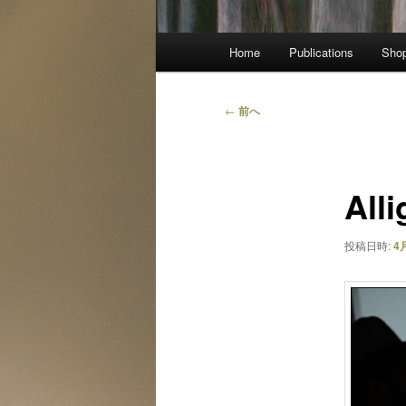
メ
Home
Publications
Sho
イ
ン
メ
投
←
前へ
ニ
稿
ュ
ナ
ー
ビ
Al
ゲ
ー
シ
投稿日時:
4月
ョ
ン