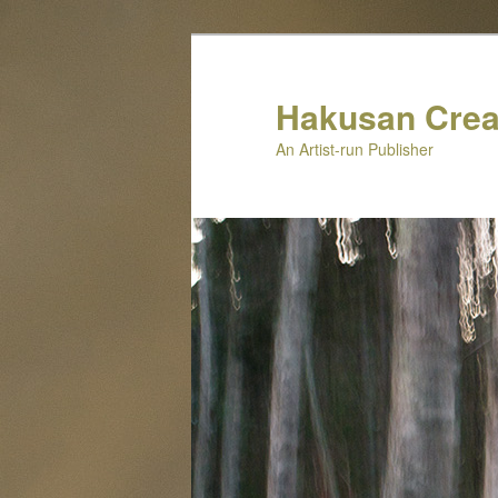
メ
イ
ン
Hakusan Crea
コ
An Artist-run Publisher
ン
テ
ン
ツ
へ
移
動