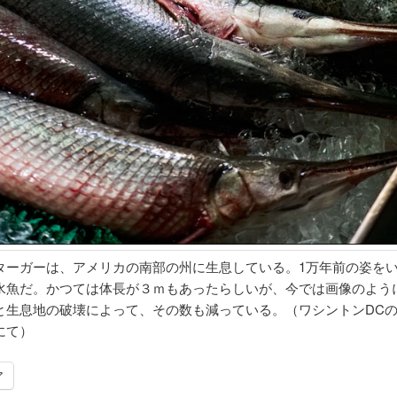
ターガーは、アメリカの南部の州に生息している。1万年前の姿を
水魚だ。かつては体長が３ｍもあったらしいが、今では画像のよう
と生息地の破壊によって、その数も減っている。（ワシントンDC
にて）
ア