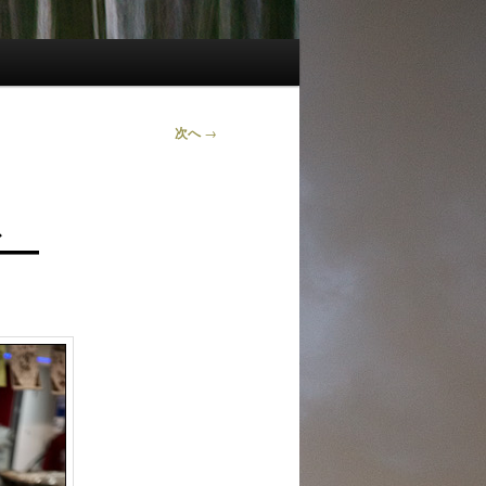
次へ
→
ガ―