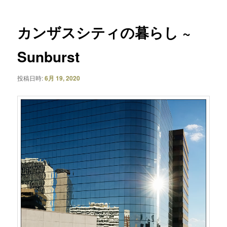
ナ
ビ
ゲ
カンザスシティの暮らし ~
ー
シ
Sunburst
ョ
ン
投稿日時:
6月 19, 2020