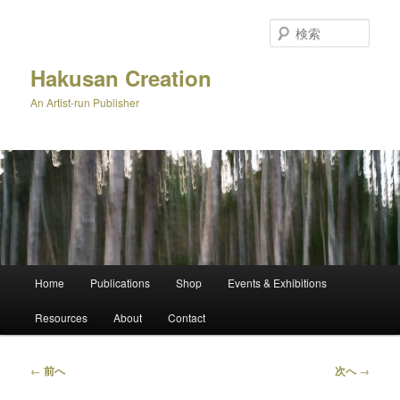
メ
イ
検
ン
索
コ
Hakusan Creation
ン
An Artist-run Publisher
テ
ン
ツ
へ
移
動
メ
Home
Publications
Shop
Events & Exhibitions
イ
ン
Resources
About
Contact
メ
ニ
ュ
投
←
前へ
次へ
→
ー
稿