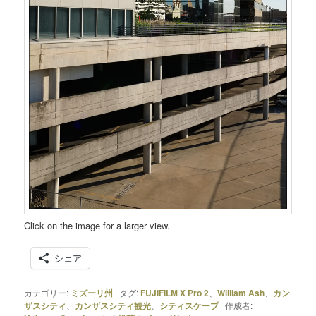
Click on the image for a larger view.
シェア
カテゴリー:
ミズーリ州
タグ:
FUJIFILM X Pro 2
、
William Ash
、
カン
ザスシティ
、
カンザスシティ観光
、
シティスケープ
作成者: