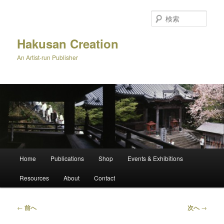
メ
イ
検
ン
索
コ
Hakusan Creation
ン
An Artist-run Publisher
テ
ン
ツ
へ
移
動
メ
Home
Publications
Shop
Events & Exhibitions
イ
ン
Resources
About
Contact
メ
ニ
ュ
投
←
前へ
次へ
→
ー
稿