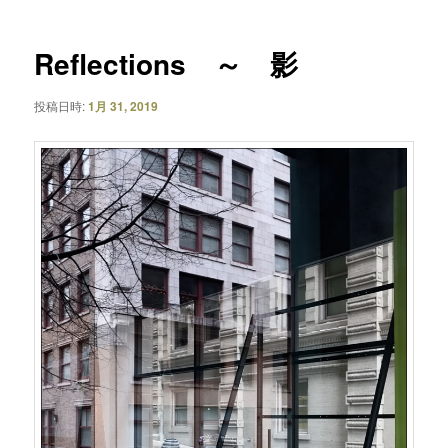
ナ
ビ
ゲ
Reflections ～ 影
ー
シ
投稿日時:
1月 31, 2019
ョ
ン