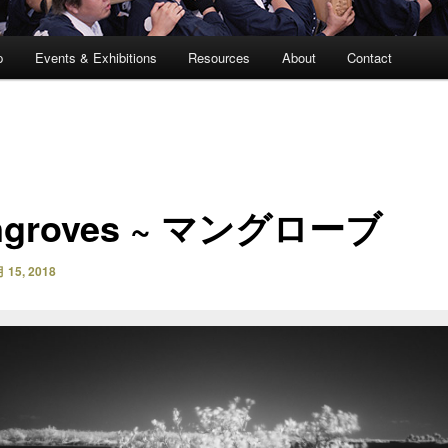
p
Events & Exhibitions
Resources
About
Contact
ngroves ~ マングローブ
 15, 2018