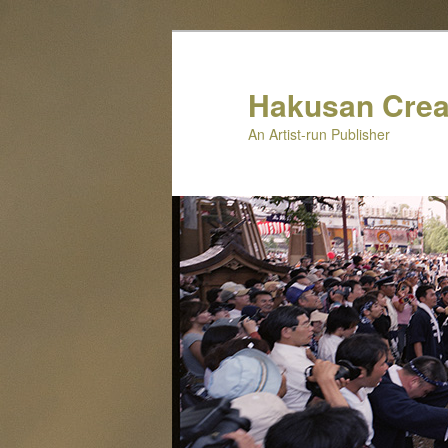
メ
イ
ン
Hakusan Crea
コ
An Artist-run Publisher
ン
テ
ン
ツ
へ
移
動