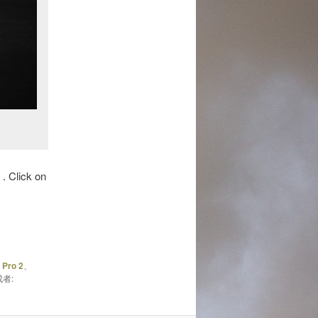
 Click on
 Pro 2
、
者: