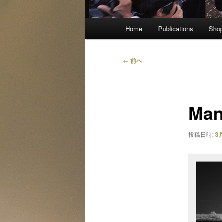
メ
Home
Publications
Sho
イ
ン
メ
投
←
前へ
ニ
稿
ュ
ナ
ー
ビ
Ma
ゲ
ー
シ
投稿日時:
3月
ョ
ン