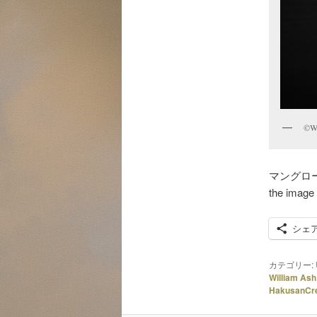
©Wi
マングローブ （ 
the image 
シェ
カテゴリー:
William Ash
HakusanCre