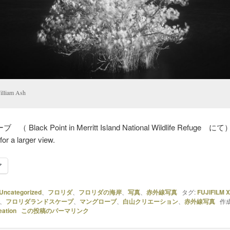
lliam Ash
Black Point in Merritt Island National Wildlife Refuge にて）.
for a larger view.
ア
Uncategorized
、
フロリダ
、
フロリダの海岸
、
写真
、
赤外線写真
タグ:
FUJIFILM X
、
フロリダランドスケープ
、
マングローブ
、
白山クリエーション
、
赤外線写真
作成
ation
この投稿のパーマリンク