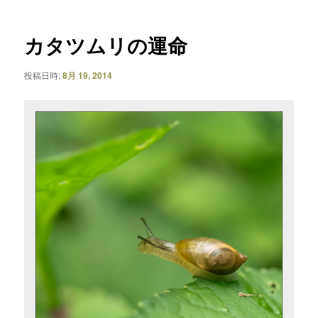
ナ
ビ
ゲ
カタツムリの運命
ー
シ
投稿日時:
8月 19, 2014
ョ
ン