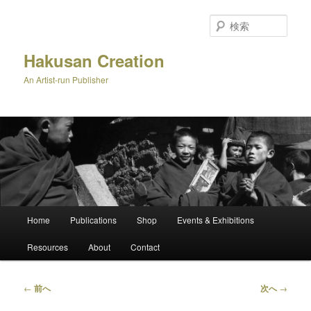
メ
イ
検
ン
索
コ
Hakusan Creation
ン
An Artist-run Publisher
テ
ン
ツ
へ
移
動
メ
Home
Publications
Shop
Events & Exhibitions
イ
ン
Resources
About
Contact
メ
ニ
ュ
投
←
前へ
次へ
→
ー
稿