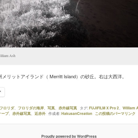
lliam Ash
メリットアイランド（ Merritt Island）の砂丘。右は大西洋。
ア
フロリダ
、
フロリダの海岸
、
写真
、
赤外線写真
タグ:
FUJIFILM X Pro 2
、
William 
ケープ
、
赤外線写真
、
近赤外
作成者:
HakusanCreation
この投稿のパーマリンク
Proudly powered by WordPress