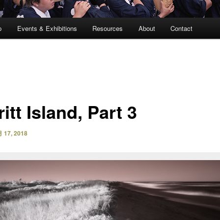
p
Events & Exhibitions
Resources
About
Contact
itt Island, Part 3
 17, 2018