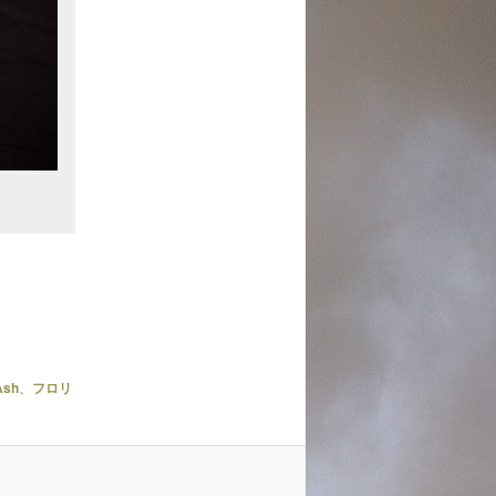
Ash
、
フロリ