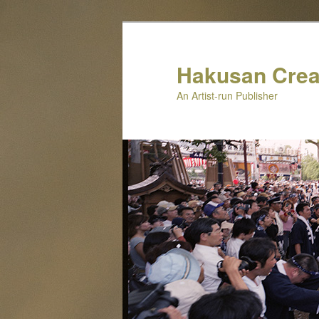
メ
イ
ン
Hakusan Crea
コ
An Artist-run Publisher
ン
テ
ン
ツ
へ
移
動