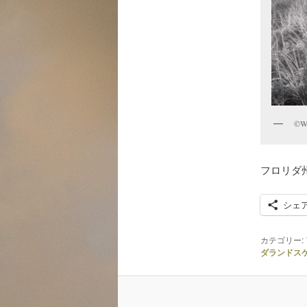
©Wi
フロリダ州
シェ
カテゴリー:
ダランドス