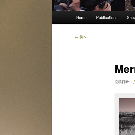
メ
Home
Publications
Sho
イ
ン
メ
投
←
前へ
ニ
稿
ュ
ナ
ー
ビ
Merr
ゲ
ー
シ
投稿日時:
1月
ョ
ン