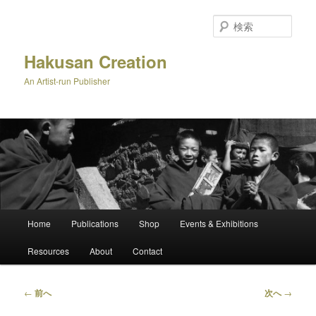
メ
イ
検
ン
索
コ
Hakusan Creation
ン
An Artist-run Publisher
テ
ン
ツ
へ
移
動
メ
Home
Publications
Shop
Events & Exhibitions
イ
ン
Resources
About
Contact
メ
ニ
ュ
投
←
前へ
次へ
→
ー
稿