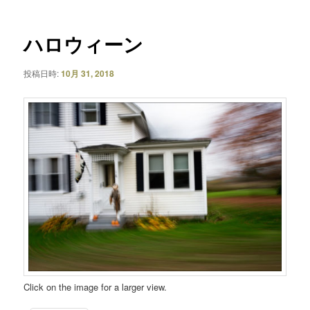
ナ
ビ
ゲ
ハロウィーン
ー
シ
投稿日時:
10月 31, 2018
ョ
ン
Click on the image for a larger view.