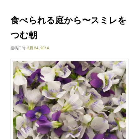
ナ
ビ
ゲ
食べられる庭から〜スミレを
ー
シ
つむ朝
ョ
ン
投稿日時:
5月 24, 2014