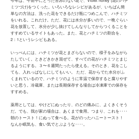
今年は、午前中にとった苦みのない花で、Violet honey (花のハチ
ミツづけ)をつくった。いろいろなレシピがあるが、いちばん簡
単なの方法は、洗った花をできるだけ瓶につめこんで、ハチミツ
をいれる。これだけ。ただ、花には水分が多いので、一晩ぐらい
花を放置して、水分が少し抜けてしんなりしてからつくることを
すすめているサイトもあった。また、花とハチミツの割合を、
2：1というレシピもある。
いっぺんには、ハチミツが花とまざらないので、様子をみながら
たしていく。ときどきかき混ぜて、すべての花がハチミツとまじ
るようにする。３〜６週間たったら使える。そのとき、花をこし
ても、入れっぱなしにしてもいい。 ただ、花からでた水分がふ
くまれているので、ハチミツのように常温で保存すると腐りやす
いと思う。冷蔵庫、または長期保存する場合は冷凍庫での保存を
すすめる。
薬用としては、やけどにぬったり、のどの痛みに、よくきくそう
だ。でも、我が家の場合は、あくまで食用。つまり、これを‥‥
朝のトースト！にぬって食べる。花がのったハニートースト！
なんか眠気も、食い気でとぶような‥‥。