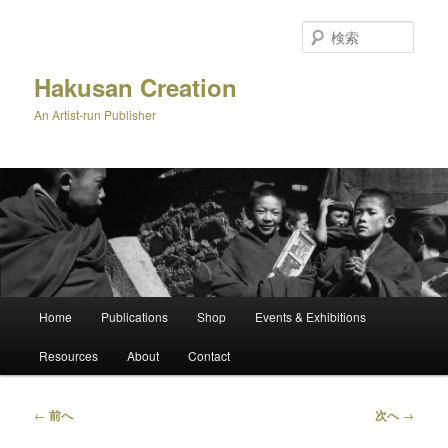
メ
イ
検
ン
索
コ
Hakusan Creation
ン
An Artist-run Publisher
テ
ン
ツ
へ
移
動
メ
Home
Publications
Shop
Events & Exhibitions
イ
ン
Resources
About
Contact
メ
ニ
ュ
投
←
前へ
次へ
→
ー
稿