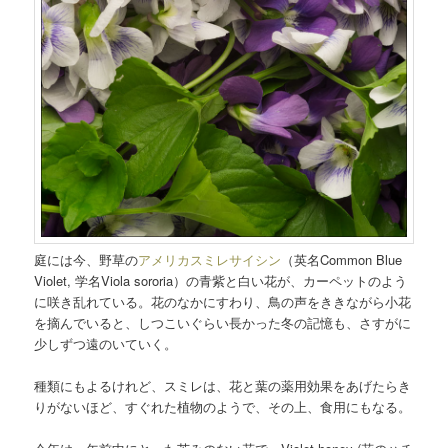
庭には今、野草の
アメリカスミレサイシン
（英名Common Blue
Violet, 学名Viola sororia）の青紫と白い花が、カーペットのよう
に咲き乱れている。花のなかにすわり、鳥の声をききながら小花
を摘んでいると、しつこいぐらい長かった冬の記憶も、さすがに
少しずつ遠のいていく。
種類にもよるけれど、スミレは、花と葉の薬用効果をあげたらき
りがないほど、すぐれた植物のようで、その上、食用にもなる。