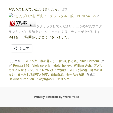
写真を楽しんでいただけましたら
、ぜひ
と
をクリックしてください。二つの写真ブログ
ランキングに参加中で、クリックにより、ランクが上がります。
本日も、
ご訪問ありがとうございました。
シェア
カテゴリー:
メイン州
、
家の暮らし
、
食べられる庭(Edible Garden)
タ
グ:
Pentax 645
、
Viola sororia
、
violet honey
、
William Ash
、
アメリ
カスミレサイシン
、
スミレのハチミツ漬け
、
メイン州の春
、
野生のス
ミレ
、
食べられる野草と雑草、自給自足、食べられる庭
作成者:
HakusanCreation
この投稿のパーマリンク
Proudly powered by WordPress