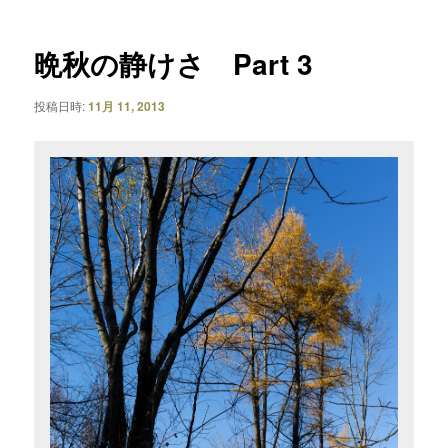
ナ
ビ
ゲ
晩秋の静けさ Part 3
ー
シ
投稿日時:
11月 11, 2013
ョ
ン