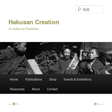
メ
イ
検
ン
索
コ
Hakusan Creation
ン
An Artist-run Publisher
テ
ン
ツ
へ
移
動
メ
Home
Publications
Shop
Events & Exhibitions
イ
ン
Resources
About
Contact
メ
ニ
ュ
投
←
前へ
次へ
→
ー
稿