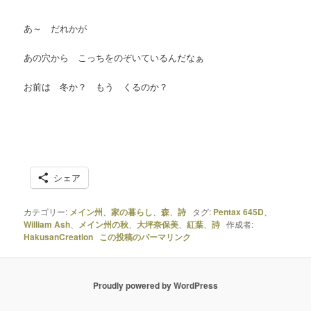
あ～ だれかが
あの穴から こっちをのぞいているんだなぁ
お前は 冬か？ もう くるのか？
シェア
カテゴリー:
メイン州
、
家の暮らし
、
森
、
詩
タグ:
Pentax 645D
、
William Ash
、
メイン州の秋
、
大坪奈保美
、
紅葉
、
詩
作成者:
HakusanCreation
この投稿のパーマリンク
Proudly powered by WordPress