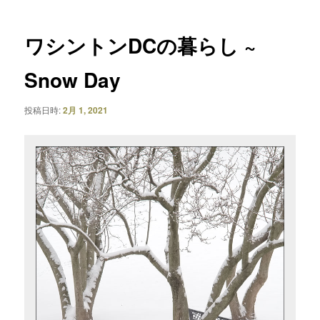
ナ
ビ
ゲ
ワシントンDCの暮らし ~
ー
シ
Snow Day
ョ
ン
投稿日時:
2月 1, 2021