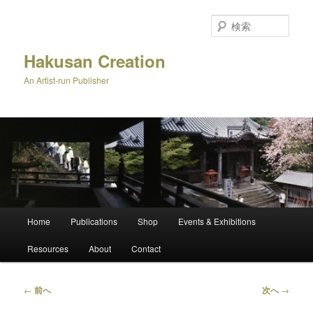
メ
イ
検
ン
索
コ
Hakusan Creation
ン
An Artist-run Publisher
テ
ン
ツ
へ
移
動
メ
Home
Publications
Shop
Events & Exhibitions
イ
ン
Resources
About
Contact
メ
ニ
ュ
投
←
前へ
次へ
→
ー
稿