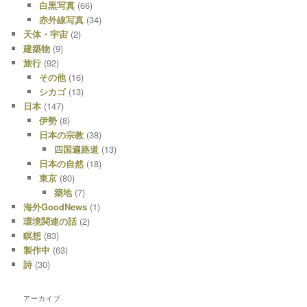
白黒写真
(66)
赤外線写真
(34)
天体・宇宙
(2)
建築物
(9)
旅行
(92)
その他
(16)
シカゴ
(13)
日本
(147)
伊勢
(8)
日本の宗教
(38)
四国遍路道
(13)
日本の自然
(18)
東京
(80)
築地
(7)
海外GoodNews
(1)
環境関連の話
(2)
瞑想
(83)
製作中
(63)
詩
(30)
アーカイブ