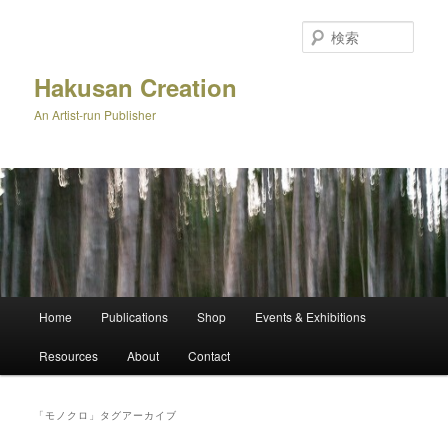
メ
サ
イ
ブ
検
ン
コ
索
コ
ン
Hakusan Creation
ン
テ
An Artist-run Publisher
テ
ン
ン
ツ
ツ
へ
へ
移
移
動
動
メ
Home
Publications
Shop
Events & Exhibitions
イ
ン
Resources
About
Contact
メ
ニ
ュ
「
モノクロ
」タグアーカイブ
ー